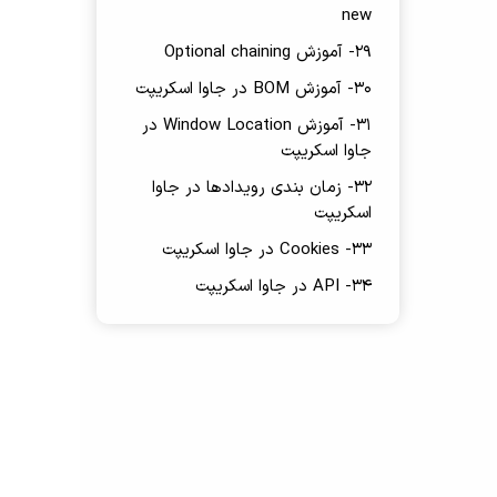
new
29- آموزش Optional chaining
30- آموزش BOM در جاوا اسکریپت
31- آموزش Window Location در
جاوا اسکریپت
32- زمان بندی رویدادها در جاوا
اسکریپت
33- Cookies در جاوا اسکریپت
34- API در جاوا اسکریپت