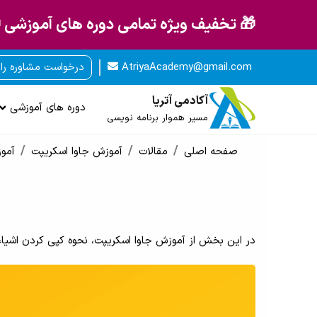
🎁 تخفیف ویژه تمامی دوره های آموزشی 
AtriyaAcademy@gmail.com
درخواست مشاوره را
آکادمی آتریا
دوره های آموزشی
مسیر هموار برنامه نویسی
صفحه اصلی
مقالات
آموزش جاوا اسکریپت
آموز
در این بخش از آموزش جاوا اسکریپت، نحوه کپی کردن اشیاء، مقایسه آنها از طریق reference و همچنین nested cloning با اس