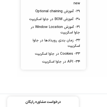
new
29- آموزش Optional chaining
30- آموزش BOM در جاوا اسکریپت
31- آموزش Window Location در
جاوا اسکریپت
32- زمان بندی رویدادها در جاوا
اسکریپت
33- Cookies در جاوا اسکریپت
34- API در جاوا اسکریپت
درخواست مشاوره رایگان