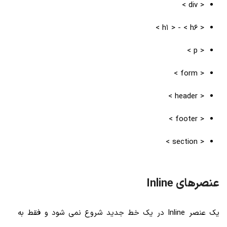
< div >
< h1 > - < h6 >
< p >
< form >
< header >
< footer >
< section >
عنصرهای Inline
یک عنصر Inline در یک خط جدید شروع نمی شود و فقط به