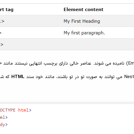
HTML
که شا