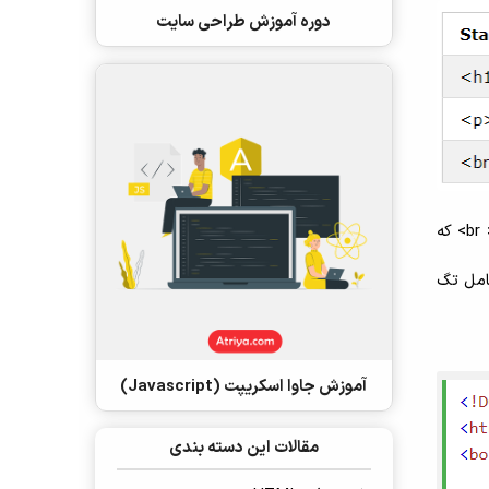
دوره آموزش طراحی سایت
بدون محتوا عناصر خالی یا (Empty Elements) نامیده می شوند. عناصر خالی دارای برچسب انتهایی نیستند مانند < br> که
مل تگ
آموزش جاوا اسکریپت (Javascript)
مقالات این دسته بندی