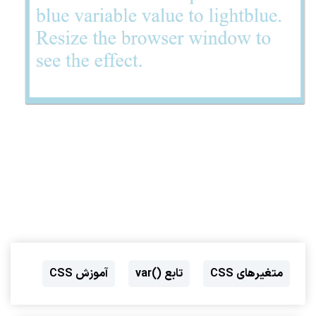
متغیرهای CSS
تابع ()var
آموزش CSS