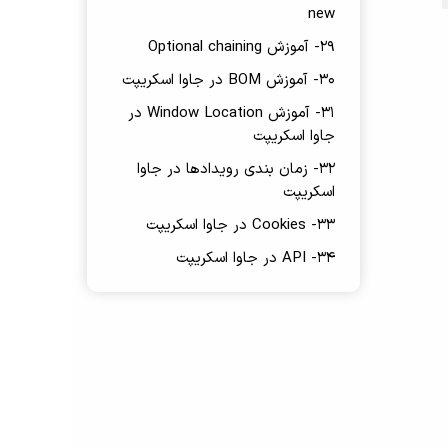
new
29- آموزش Optional chaining
30- آموزش BOM در جاوا اسکریپت
31- آموزش Window Location در
جاوا اسکریپت
32- زمان بندی رویدادها در جاوا
اسکریپت
33- Cookies در جاوا اسکریپت
34- API در جاوا اسکریپت