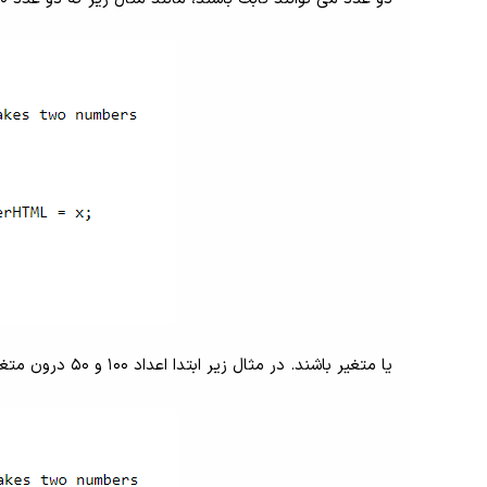
یا متغیر باشند. در مثال زیر ابتدا اعداد 100 و 50 درون متغیرها قرار گرفته و سپس از متغیرها در عبارت محاسباتی استفاده شده است.