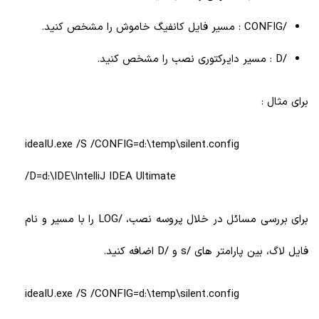
/CONFIG : مسیر فایل کانفیگ خاموش را مشخص کنید.
/D : مسیر دایرکتوری نصب را مشخص کنید.
برای مثال :
ideaIU.exe /S /CONFIG=d:\temp\silent.config
/D=d:\IDE\IntelliJ IDEA Ultimate
برای بررسی مسائل در خلال پروسه نصب، /LOG را با مسیر و نام
فایل لاگ، بین پارامتر های /s و /D اضافه کنید.
ideaIU.exe /S /CONFIG=d:\temp\silent.config