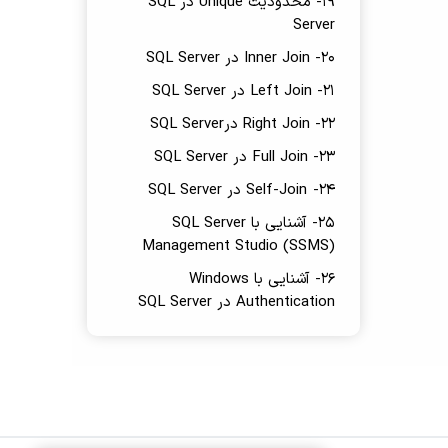
19- محدودیت Unique در SQL
Server
20- Inner Join در SQL Server
21- Left Join در SQL Server
22- Right Join درSQL Server
23- Full Join در SQL Server
24- Self-Join در SQL Server
25- آشنایی با SQL Server
Management Studio (SSMS)
26- آشنایی با Windows
Authentication در SQL Server