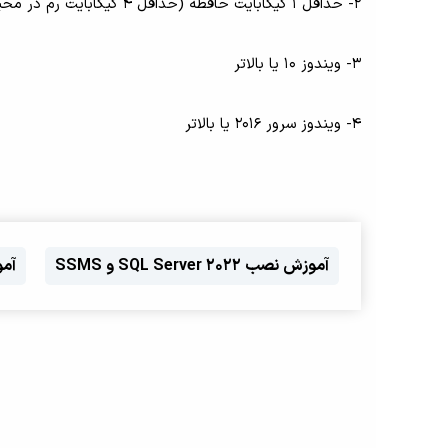
2- حداقل 1 گیگابایت حافظه (حداقل 4 گیگابایت رم در محیط development توصیه می شود).
3- ویندوز 10 یا بالاتر
4- ویندوز سرور 2016 یا بالاتر
آموزش نصب SQL Server 2022 و SSMS
آموزش 