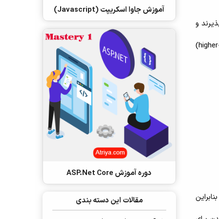
آموزش جاوا اسکریپت (Javascript)
 بپذیرند و
می توانند از سوی تابع های دیگر بازگشت یابند. تابع هایی که این کار را انجام می دهند تابع های درجه بالا (higher-order functions)
دوره آموزش ASP.Net Core
کریپت یک زبان برنامه نویسی رویداد-محور (event driven) است. بنابراین
مقالات این دسته بندی