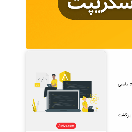
در جاوا اسکریپت، توابع شهروندان درجه یک هستند. شما می توانید یک تابع را به عنوان آرگومان به تابع دیگری ارسال کنید. callback تابعی
دیگر اجرا شود. از این رو به صورت «call back» یعنی «بازگشت