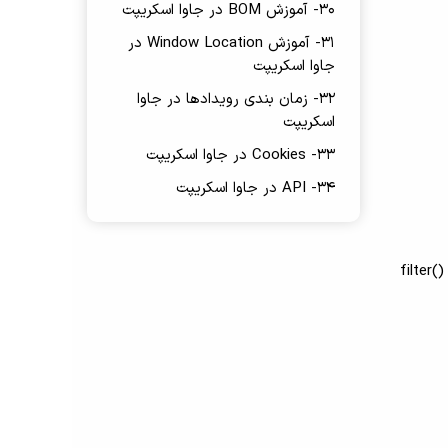
30- آموزش BOM در جاوا اسکریپت
31- آموزش Window Location در
جاوا اسکریپت
32- زمان بندی رویدادها در جاوا
اسکریپت
33- Cookies در جاوا اسکریپت
34- API در جاوا اسکریپت
نتیجه یکسان است. با این حال، می توانید هر تابعی را که یک آرگومان را می پذیرد و مقدار بولین را برمی گرداند به آرگومان دوم تابع ()filter