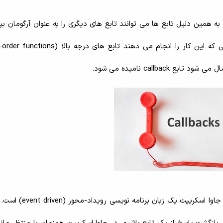
 تابع ها در JavaScript شیء هستند. به همین دلیل تابع ها می توانند تابع های دیگری را به عنوان آرگومان
callba نامیده می شود.
callback ها از اهمیت بسیار زیادی برخوردار هستند زیرا که جاوا اس