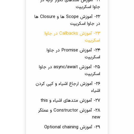
21- آموزش متدهای تکرار آرایه در
جاوا اسکریپت
22- آموزش Scope ها و Closure ها
در جاوا اسکریپت
23- آموزش Callbacks در جاوا
اسکریپت
24- آموزش Promise در جاوا
اسکریپت
25- آموزش async/await در جاوا
اسکریپت
26- آموزش ارجاع اشیاء و کپی کردن
اشیاء
27- آموزش متدهای اشیاء و this
28- آموزش Constructor و عملگر
new
29- آموزش Optional chaining