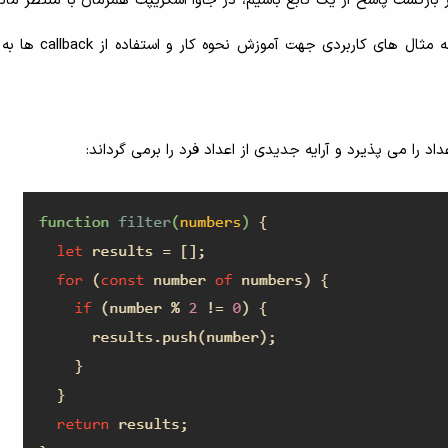
رنامه منتظر بازگشت پاسخ از یک تابع باشیم، در جاوا اسکریپت همزمان با منتظر ما
رویدادهای دیگر، به ادامه اجرای کدها می پردازیم. در ادامه م