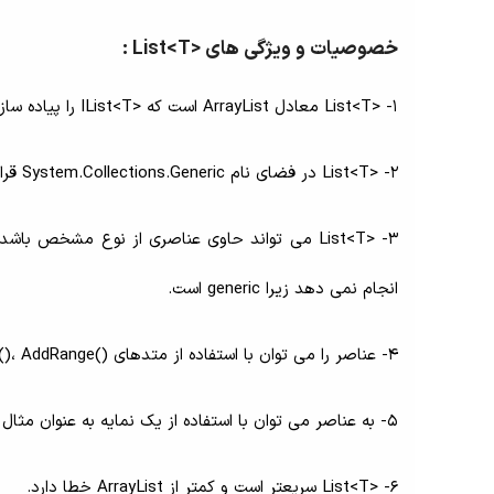
خصوصیات و ویژگی های <List<T :
1- <List<T معادل ArrayList است که <IList<T را پیاده سازی می کند.
2- <List<T در فضای نام System.Collections.Generic قرار می گیرد.
انجام نمی دهد زیرا generic است.
4- عناصر را می توان با استفاده از متدهای ()Add()، AddRange یا سینتکس collection-initializer اضافه کرد.
5- به عناصر می توان با استفاده از یک نمایه به عنوان مثال myList[0] دسترسی داشت. ایندکس ها از صفر شروع می شوند.
6- <List<T سریعتر است و کمتر از ArrayList خطا دارد.