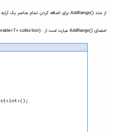
از متد ()AddRange برای اضافه کردن تمام عناصر یک آرایه یا هر مجموعه دیگری به List استفاده کنید.
امضای ()AddRange عبارت است از : void AddRange(IEnumerable<T> collection)