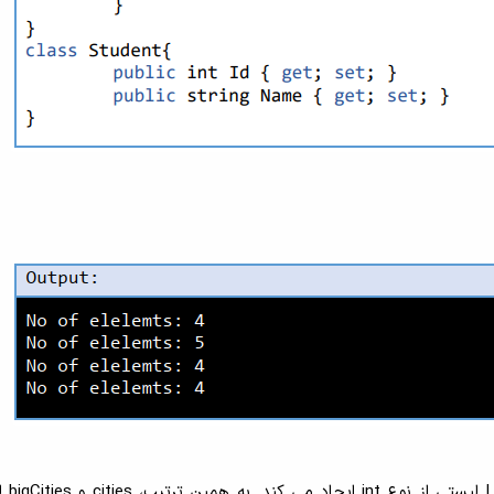
در مثال بالا، ()<t