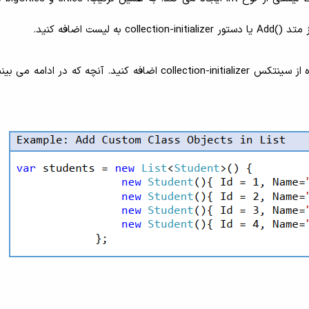
ست اضافه کنید.
همچنین می توانید عناصر کلاس های custom را با استفاده از سینتکس collection-initializer اضافه کنید. آنچه که د