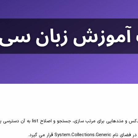
<List<T مجموعه ای از اشیاء است که می توان از طریق ایندکس و متدهایی برای مرتب سازی، جس