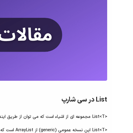
List در سی شارپ
<List<T این نسخه عمومی (generic) از ArrayList است که در فضای نام System.Collections.Generic قرار می گیرد.