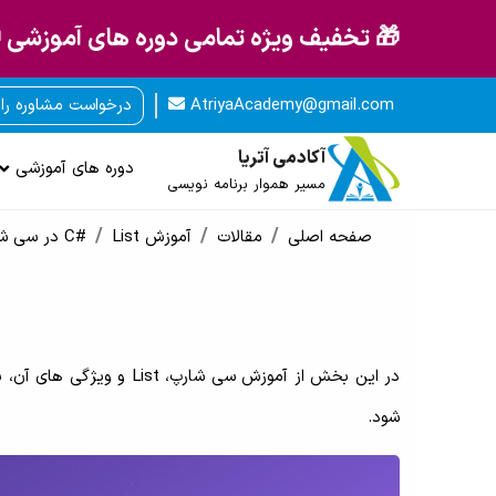
🎁 تخفیف ویژه تمامی دوره های آموزشی 
AtriyaAcademy@gmail.com
درخواست مشاوره را
آکادمی آتریا
دوره های آموزشی
مسیر هموار برنامه نویسی
صفحه اصلی
مقالات
آموزش C#
List در سی شارپ
شود.