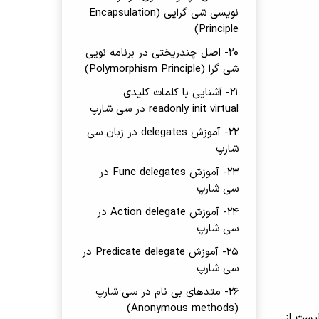
نویسی شی گرایی (Encapsulation
Principle)
20- اصل چندریختی در برنامه نویی
شی گرا (Polymorphism Principle)
21- آشنایی با کلمات کلیدی
readonly init virtual در سی شارپ
22- آموزش delegates در زبان سی
شارپ
23- آموزش Func delegates در
سی شارپ
24- آموزش Action delegate در
سی شارپ
25- آموزش Predicate delegate در
سی شارپ
26- متدهای بی نام در سی شارپ
(Anonymous methods)
List<int> primeNumbers = new List<in لیستی از نوع int ایجاد می کند. به همین ترتیب، cities و bigCities لیست از