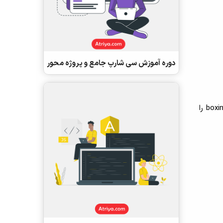
دوره آموزش سی شارپ جامع و پروژه محور
3- <List<T می تواند حاوی عناصری از نوع مشخص باشد. <List<T چک کردن نوع زمان کامپایل را فراهم می کند و boxing-unboxing را