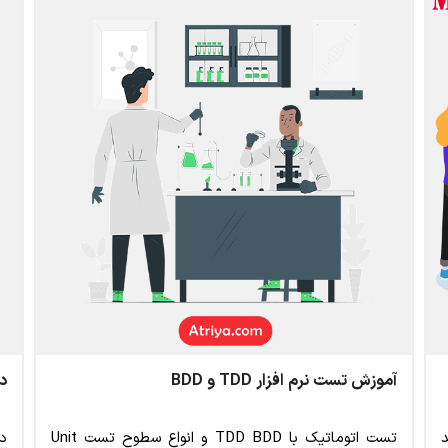
آموزش تست نرم افزار TDD و BDD
دو
مند
تست اتوماتیک با TDD BDD و انواع سطوح تست Unit