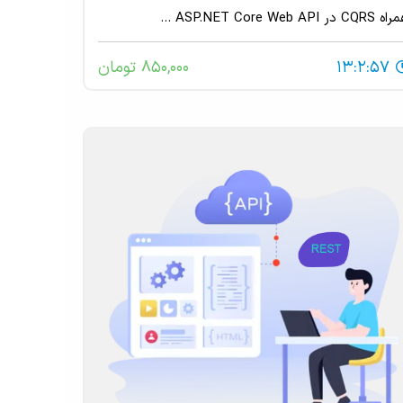
CQ در ASP.NET Core Web API ...
13:2:57
850,000 تومان